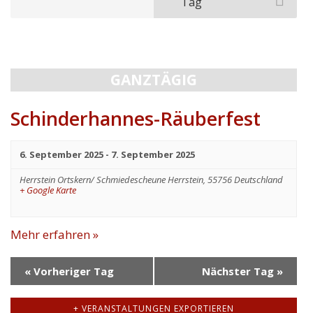
Suche
Such-
Ansichtennavig
Tag
und
Ansichtennavigation
GANZTÄGIG
Schinderhannes-Räuberfest
6. September 2025
-
7. September 2025
Herrstein Ortskern/ Schmiedescheune
Herrstein
,
55756
Deutschland
+ Google Karte
Mehr erfahren »
«
Vorheriger Tag
Nächster Tag
»
+ VERANSTALTUNGEN EXPORTIEREN